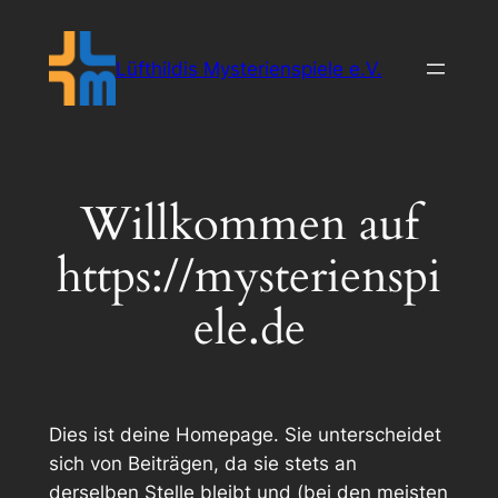
Zum
Inhalt
Lüfthildis Mysterienspiele e.V.
springen
Willkommen auf
https://mysterienspi
ele.de
Dies ist deine Homepage. Sie unterscheidet
sich von Beiträgen, da sie stets an
derselben Stelle bleibt und (bei den meisten